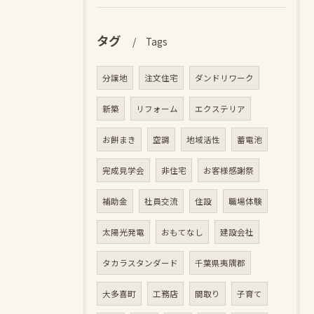
タグ
Tags
分譲地
注文住宅
ダンドリワーク
新築
リフォーム
エクステリア
お餅まき
空調
地域活性
蓄電池
完成見学会
非住宅
お客様感謝祭
補助金
社員交流
住設
職場体験
太陽光発電
おもてなし
建設会社
タカラスタンダード
千葉県夷隅郡
大多喜町
工務店
間取り
子育て