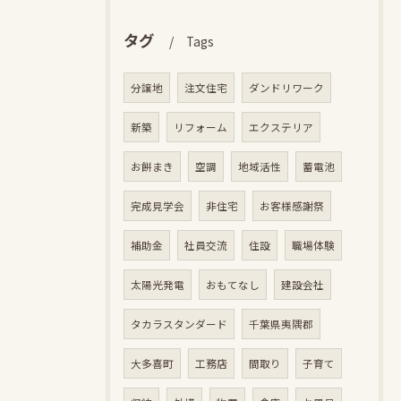
タグ
Tags
分譲地
注文住宅
ダンドリワーク
新築
リフォーム
エクステリア
お餅まき
空調
地域活性
蓄電池
完成見学会
非住宅
お客様感謝祭
補助金
社員交流
住設
職場体験
太陽光発電
おもてなし
建設会社
タカラスタンダード
千葉県夷隅郡
大多喜町
工務店
間取り
子育て