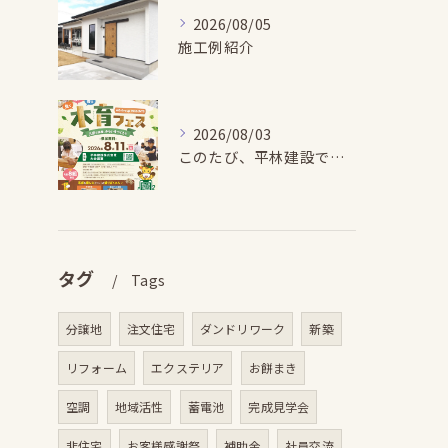
2026/08/05
施工例紹介
2026/08/03
このたび、平林建設では、お子さまが木とふれあい・木について学...
タグ
Tags
分譲地
注文住宅
ダンドリワーク
新築
リフォーム
エクステリア
お餅まき
空調
地域活性
蓄電池
完成見学会
非住宅
お客様感謝祭
補助金
社員交流