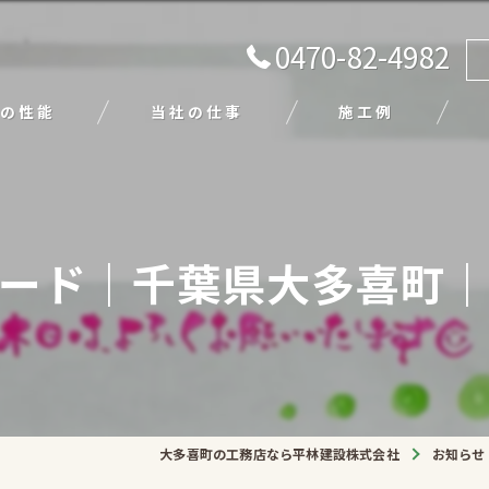
0470-82-4982
の性能
当社の仕事
施工例
注文住宅
リフォーム
ード｜千葉県大多喜町
エクステリア
外壁塗装
平屋
大多喜町の工務店なら平林建設株式会社
お知らせ