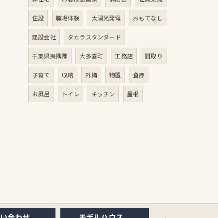
住設
職場体験
太陽光発電
おもてなし
建設会社
タカラスタンダード
千葉県夷隅郡
大多喜町
工務店
間取り
子育て
収納
外構
物置
倉庫
お風呂
トイレ
キッチン
屋根
問い合わせ
モデルハウス