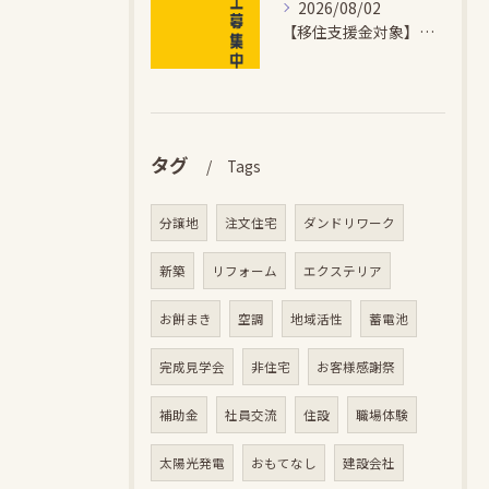
2026/08/02
【移住支援金対象】【未経験歓迎】大多喜町で「見えないところも...
タグ
Tags
分譲地
注文住宅
ダンドリワーク
新築
リフォーム
エクステリア
お餅まき
空調
地域活性
蓄電池
完成見学会
非住宅
お客様感謝祭
補助金
社員交流
住設
職場体験
太陽光発電
おもてなし
建設会社