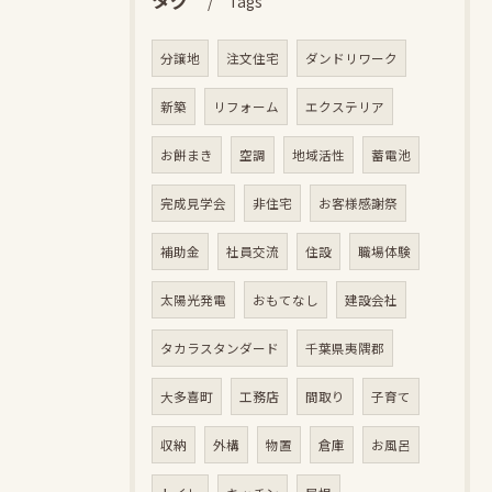
Tags
分譲地
注文住宅
ダンドリワーク
新築
リフォーム
エクステリア
お餅まき
空調
地域活性
蓄電池
完成見学会
非住宅
お客様感謝祭
補助金
社員交流
住設
職場体験
太陽光発電
おもてなし
建設会社
タカラスタンダード
千葉県夷隅郡
大多喜町
工務店
間取り
子育て
収納
外構
物置
倉庫
お風呂