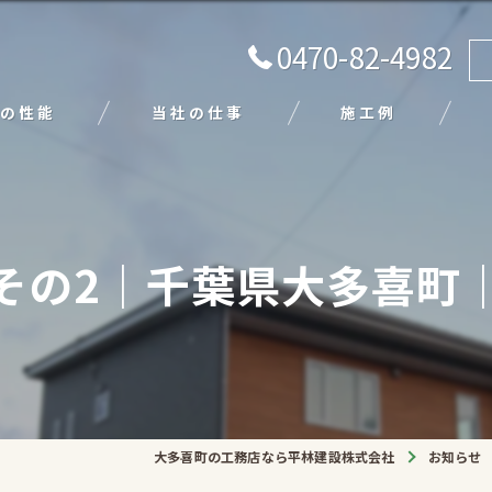
0470-82-4982
の性能
当社の仕事
施工例
注文住宅
リフォーム
その2｜千葉県大多喜町
エクステリア
外壁塗装
平屋
大多喜町の工務店なら平林建設株式会社
お知らせ