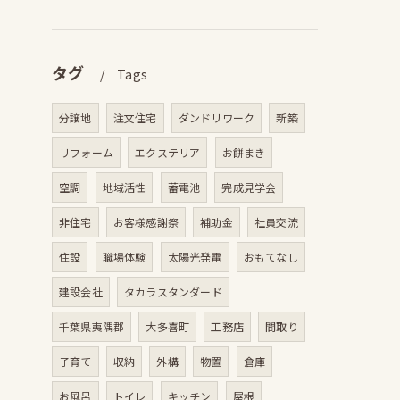
タグ
Tags
分譲地
注文住宅
ダンドリワーク
新築
リフォーム
エクステリア
お餅まき
空調
地域活性
蓄電池
完成見学会
非住宅
お客様感謝祭
補助金
社員交流
住設
職場体験
太陽光発電
おもてなし
建設会社
タカラスタンダード
千葉県夷隅郡
大多喜町
工務店
間取り
子育て
収納
外構
物置
倉庫
お風呂
トイレ
キッチン
屋根