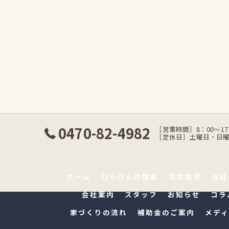
0470-82-4982
［営業時間］8：00〜17
［定休日］土曜日・日
ホーム
ひらけんの性能
注文住宅
当社
会社案内
スタッフ
お知らせ
コラ
家づくりの流れ
補助金のご案内
メディ