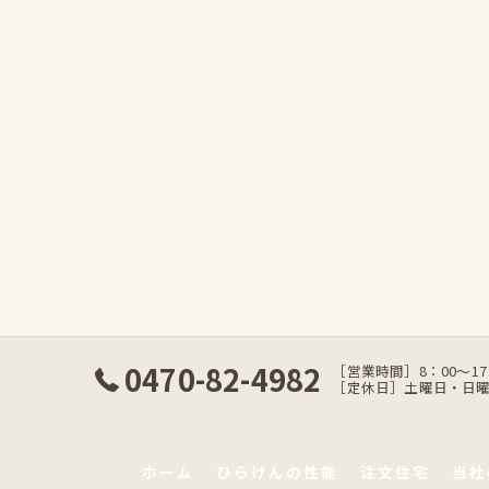
0470-82-4982
［営業時間］8：00〜17
［定休日］土曜日・日
ホーム
ひらけんの性能
注文住宅
当社