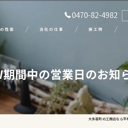
0470-82-4982
の性能
当社の仕事
施工例
注文住宅
リフォーム
W期間中の営業日のお知
エクステリア
外壁塗装
平屋
大多喜町の工務店なら平