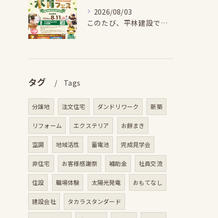
2026/08/03
このたび、平林建設では、お子さまが木とふれあい・木について学...
タグ
Tags
分譲地
注文住宅
ダンドリワーク
新築
リフォーム
エクステリア
お餅まき
空調
地域活性
蓄電池
完成見学会
非住宅
お客様感謝祭
補助金
社員交流
住設
職場体験
太陽光発電
おもてなし
建設会社
タカラスタンダード