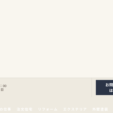
お
：00
曜日
の仕事
注文住宅
リフォーム
エクステリア
外壁塗装