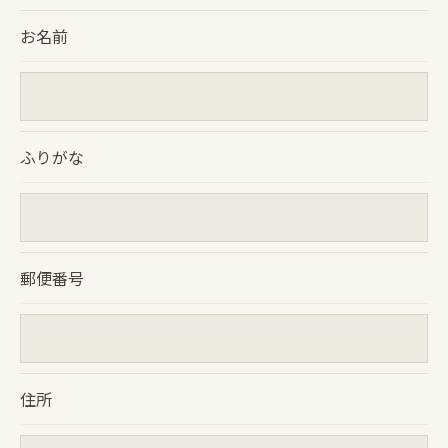
られた場合を除き、
お名前
取得した個人情報を第三者に提供することはいたし
ません。
＜個人情報の委託について＞
ふりがな
当社では、利用目的の達成に必要な範囲において、
個人情報を外部に委託する場合があります。
これらの委託先に対しては個人情報保護契約等の措
置をとり、適切な監督を行います。
郵便番号
＜個人情報の安全管理＞
当社では、個人情報の漏洩等がなされないよう、適
切に安全管理対策を実施します。
住所
＜個人情報を与えなかった場合に生じる結果＞