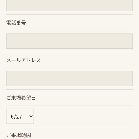
必要な情報を頂けない場合は、それに対応した当社
のサービスをご提供できない場合がございますので
電話番号
予めご了承ください。
＜個人情報の開示･訂正・削除･利用停止の手続につ
いて＞
メールアドレス
当社では、お客様の個人情報の開示･訂正･削除・利
用停止の手続を定めさせて頂いております。
ご本人である事を確認のうえ、対応させて頂きま
す。
ご来場希望日
個人情報の開示･訂正･削除・利用停止の具体的手続
きにつきましては、お電話でお問合せ下さい。
ご来場時間